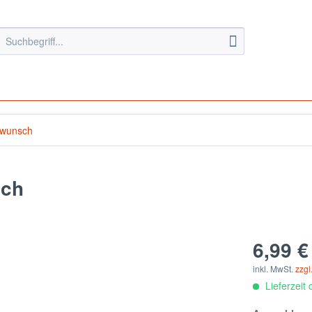
swunsch
sch
6,99 €
inkl. MwSt.
zzgl
Lieferzeit