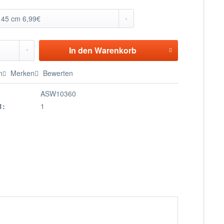
In den
Warenkorb
n
Merken
Bewerten
ASW10360
1:
1