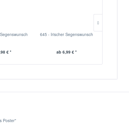
er Segenswunsch
645 - Irischer Segenswunsch
660 - Irisc
,98 € *
ab 6,99 € *
ab 
s Poster"